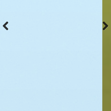
Previ
Next
ous