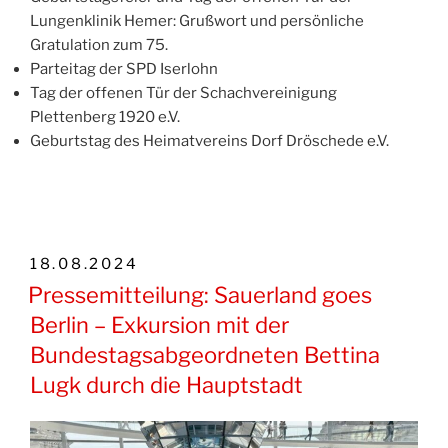
Lungenklinik Hemer: Grußwort und persönliche
Gratulation zum 75.
Parteitag der SPD Iserlohn
Tag der offenen Tür der Schachvereinigung
Plettenberg 1920 e.V.
Geburtstag des Heimatvereins Dorf Dröschede e.V.
VERÖFFENTLICHT
18.08.2024
AM
Pressemitteilung: Sauerland goes
Berlin – Exkursion mit der
Bundestagsabgeordneten Bettina
Lugk durch die Hauptstadt