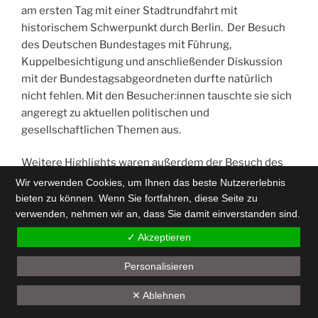
am ersten Tag mit einer Stadtrundfahrt mit
historischem Schwerpunkt durch Berlin. Der Besuch
des Deutschen Bundestages mit Führung,
Kuppelbesichtigung und anschließender Diskussion
mit der Bundestagsabgeordneten durfte natürlich
nicht fehlen. Mit den Besucher:innen tauschte sie sich
angeregt zu aktuellen politischen und
gesellschaftlichen Themen aus.
Weitere Highlights waren außerdem der Besuch des
ZDF-Hauptstadtstudios, der Besuch des Auswärtigen
Wir verwenden Cookies, um Ihnen das beste Nutzererlebnis
Amtes sowie der Besuch der Bundesanstalt des
bieten zu können. Wenn Sie fortfahren, diese Seite zu
Technischen Hilfswerks. Auch hier standen Führungen
verwenden, nehmen wir an, dass Sie damit einverstanden sind.
und informative Vorträge auf dem Programm.
✓ Akzeptieren
Die vier Tage in Berlin boten aber nicht nur ein
Personalisieren
umfangreiches, vielseitiges Bildungsprogramm,
Back
✕ Ablehnen
sondern wurden auch zum Kennenlernen, zum
to
Gedankenaustausch und zur politischen Diskussion
top