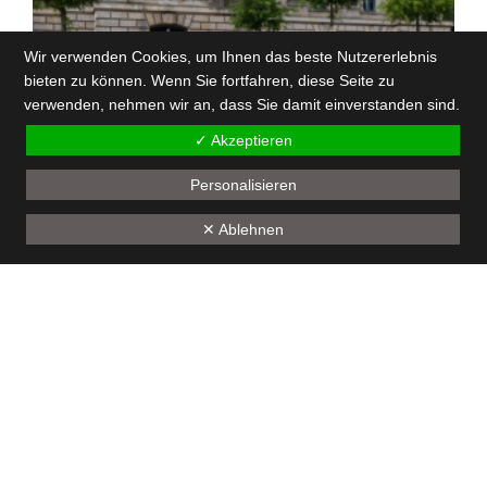
Wir verwenden Cookies, um Ihnen das beste Nutzererlebnis
bieten zu können. Wenn Sie fortfahren, diese Seite zu
verwenden, nehmen wir an, dass Sie damit einverstanden sind.
✓ Akzeptieren
Personalisieren
Back
✕ Ablehnen
to
top
Trikottag im Bundestag
11.06.2024
Allgemein
Berlin - Deutscher Bundestag
Heute ist Trikottag! Initiiert vom Deutschen
Olympischen Sportbund (DOSB) und
mitgetragen von allen Landessportbünden