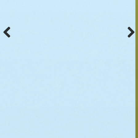
Previ
Next
ous