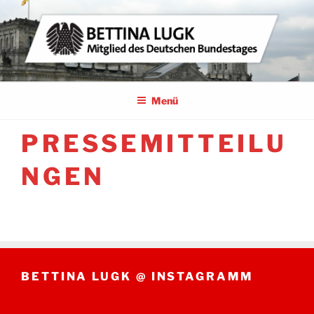
Zum
Inhalt
springen
BETTINA LUGK
MITGLIED DES DEUTSCHEN BUNDESTAGES
Menü
PRESSEMITTEILU
NGEN
BETTINA LUGK @ INSTAGRAMM