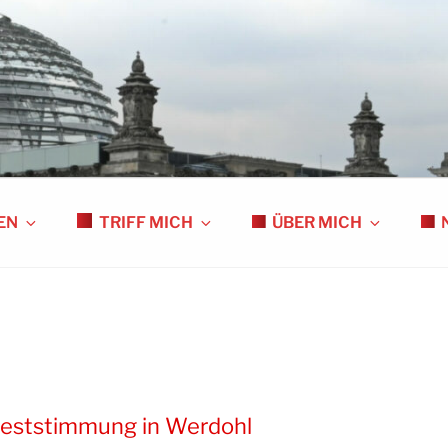
S
EN
TRIFF MICH
ÜBER MICH
sfeststimmung in Werdohl