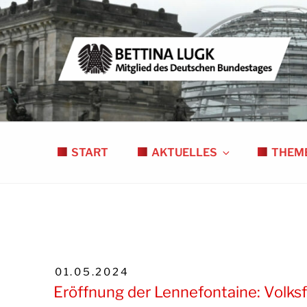
Zum
Inhalt
springen
BETTINA LUGK
MITGLIED DES DEUTSCHEN BUNDESTAGE
START
AKTUELLES
THEM
VERÖFFENTLICHT
01.05.2024
AM
Eröffnung der Lennefontaine: Volk