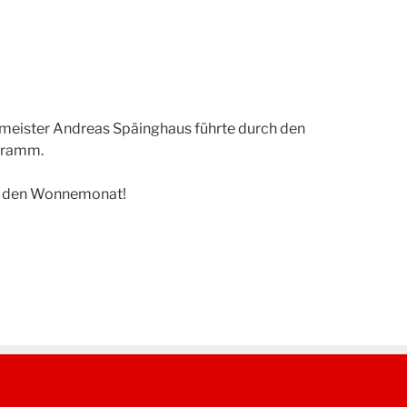
ermeister Andreas Späinghaus führte durch den
ogramm.
 in den Wonnemonat!