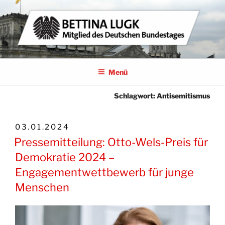
Zum
Inhalt
springen
BETTINA LUGK
MITGLIED DES DEUTSCHEN BUNDESTAGES
Menü
Schlagwort:
Antisemitismus
VERÖFFENTLICHT
03.01.2024
AM
Pressemitteilung: Otto-Wels-Preis für
Demokratie 2024 –
Engagementwettbewerb für junge
Menschen