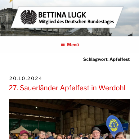
Zum
Inhalt
springen
BETTINA LUGK
MITGLIED DES DEUTSCHEN BUNDESTAGES
Menü
Schlagwort:
Apfelfest
VERÖFFENTLICHT
20.10.2024
AM
27. Sauerländer Apfelfest in Werdohl