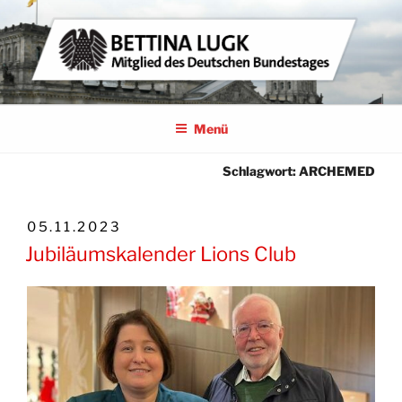
Zum
Inhalt
springen
BETTINA LUGK
MITGLIED DES DEUTSCHEN BUNDESTAGES
Menü
Schlagwort:
ARCHEMED
VERÖFFENTLICHT
05.11.2023
AM
Jubiläumskalender Lions Club