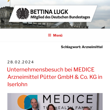
Zum
Inhalt
springen
BETTINA LUGK
MITGLIED DES DEUTSCHEN BUNDESTAGES
Menü
Schlagwort:
Arzneimittel
VERÖFFENTLICHT
28.02.2024
AM
Unternehmensbesuch bei MEDICE
Arzneimittel Pütter GmbH & Co. KG in
Iserlohn