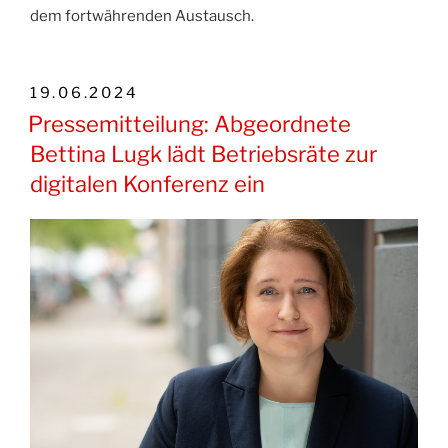
dem fortwährenden Austausch.
VERÖFFENTLICHT
19.06.2024
AM
Pressemitteilung: Abgeordnete
Bettina Lugk lädt Betriebsräte zur
digitalen Konferenz ein