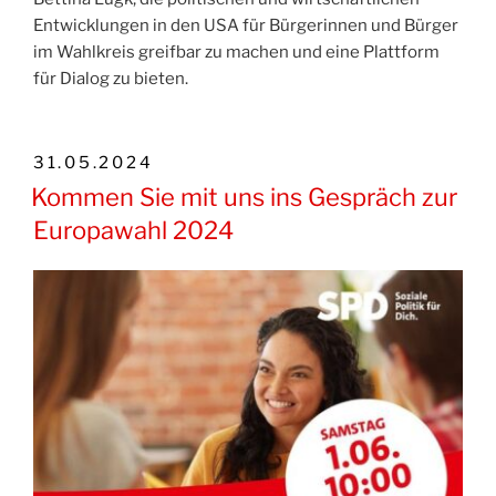
Entwicklungen in den USA für Bürgerinnen und Bürger
im Wahlkreis greifbar zu machen und eine Plattform
für Dialog zu bieten.
VERÖFFENTLICHT
31.05.2024
AM
Kommen Sie mit uns ins Gespräch zur
Europawahl 2024