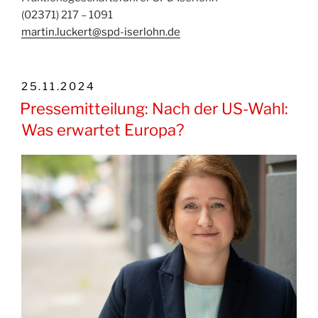
(02371) 217 – 1091
martin.luckert@spd-iserlohn.de
VERÖFFENTLICHT
25.11.2024
AM
Pressemitteilung: Nach der US-Wahl:
Was erwartet Europa?