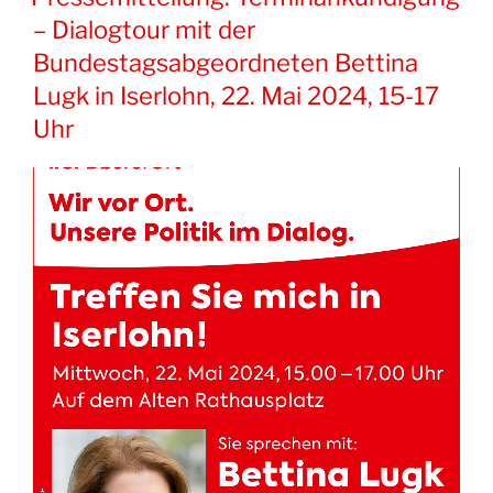
– Dialogtour mit der
Bundestagsabgeordneten Bettina
Lugk in Iserlohn, 22. Mai 2024, 15-17
Uhr