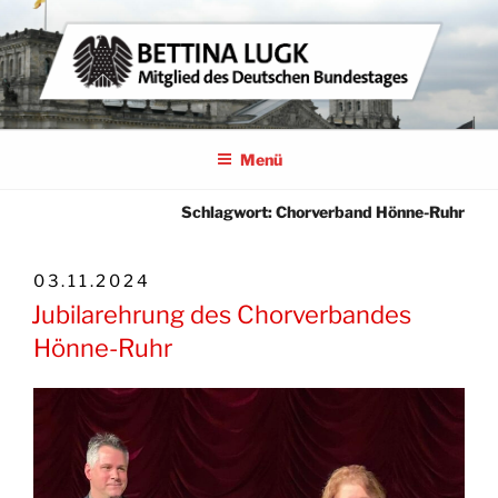
Zum
Inhalt
springen
BETTINA LUGK
MITGLIED DES DEUTSCHEN BUNDESTAGES
Menü
Schlagwort:
Chorverband Hönne-Ruhr
VERÖFFENTLICHT
03.11.2024
AM
Jubilarehrung des Chorverbandes
Hönne-Ruhr