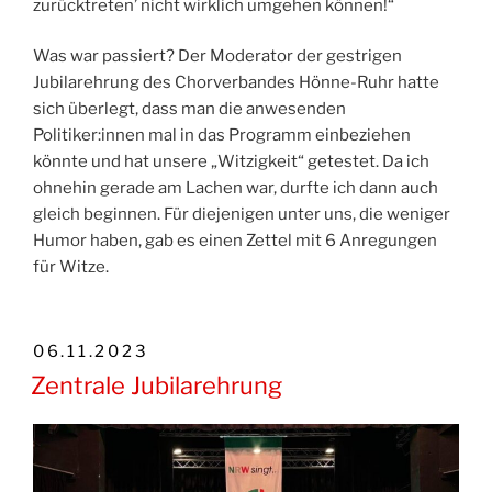
zurücktreten’ nicht wirklich umgehen können!“
Was war passiert? Der Moderator der gestrigen
Jubilarehrung des Chorverbandes Hönne-Ruhr hatte
sich überlegt, dass man die anwesenden
Politiker:innen mal in das Programm einbeziehen
könnte und hat unsere „Witzigkeit“ getestet. Da ich
ohnehin gerade am Lachen war, durfte ich dann auch
gleich beginnen. Für diejenigen unter uns, die weniger
Humor haben, gab es einen Zettel mit 6 Anregungen
für Witze.
VERÖFFENTLICHT
06.11.2023
AM
Zentrale Jubilarehrung