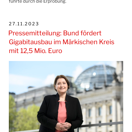
führte durch die Erprobung.
VERÖFFENTLICHT
27.11.2023
AM
Pressemitteilung: Bund fördert
Gigabitausbau im Märkischen Kreis
mit 12,5 Mio. Euro