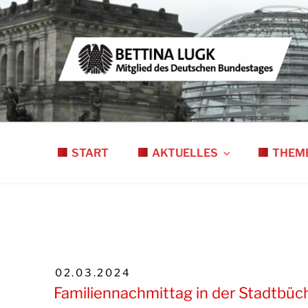
Zum
Inhalt
springen
BETTINA LUGK
MITGLIED DES DEUTSCHEN BUNDESTAGE
START
AKTUELLES
THEM
VERÖFFENTLICHT
02.03.2024
AM
Familiennachmittag in der Stadtbüch