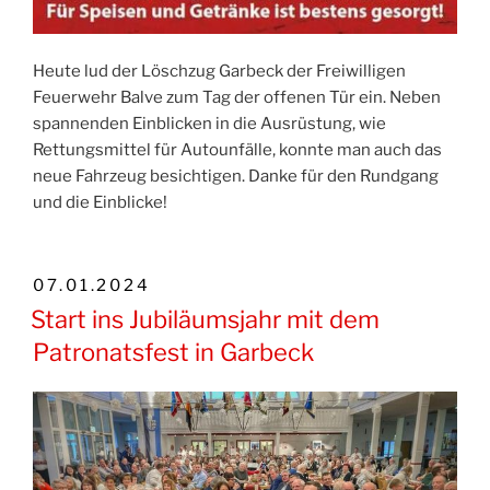
Heute lud der Löschzug Garbeck der Freiwilligen
Feuerwehr Balve zum Tag der offenen Tür ein. Neben
spannenden Einblicken in die Ausrüstung, wie
Rettungsmittel für Autounfälle, konnte man auch das
neue Fahrzeug besichtigen. Danke für den Rundgang
und die Einblicke!
VERÖFFENTLICHT
07.01.2024
AM
Start ins Jubiläumsjahr mit dem
Patronatsfest in Garbeck