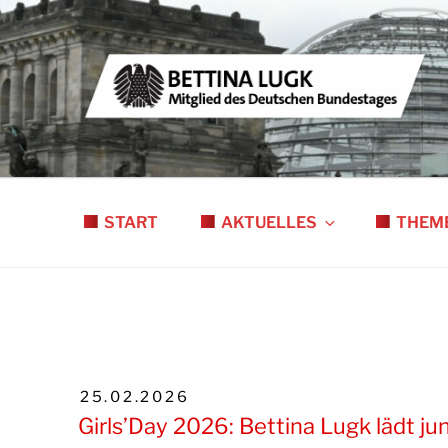
Zum
Inhalt
springen
BETTINA LUGK
MITGLIED DES DEUTSCHEN BUNDESTAGE
START
AKTUELLES
THEM
VERÖFFENTLICHT
25.02.2026
AM
Girls’Day 2026: Bettina Lugk lädt j