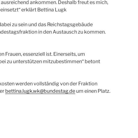
icht ausreichend ankommen. Deshalb freut es mich,
einsetzt“ erklärt Bettina Lugk
 dabei zu sein und das Reichstagsgebäude
undestagsfraktion in den Austausch zu kommen.
Frauen, essenziell ist. Einerseits, um
abei zu unterstützen mitzubestimmen“ betont
sten werden vollständig von der Fraktion
ter
bettina.lugk.wk@bundestag.de
um einen Platz.