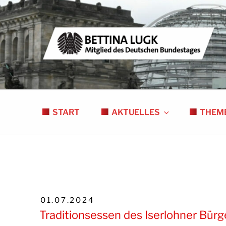
Zum
Inhalt
springen
BETTINA LUGK
MITGLIED DES DEUTSCHEN BUNDESTAGE
START
AKTUELLES
THEM
VERÖFFENTLICHT
01.07.2024
AM
Traditionsessen des Iserlohner Bür