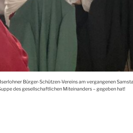
 Iserlohner Bürger-Schützen-Vereins am vergangenen Samsta
der Suppe des gesellschaftlichen Miteinanders – gegeben hat!