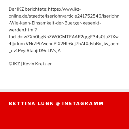
Der IKZ berichtete: https://www.ikz-
online.de/staedte/iserlohn/article241752546/Iserlohn
-Wie-kann-Einsamkeit-der-Buerger-gesenkt-
werden.html?
fbclid=IwZXh0bgNhZW0CMTEAAR2qrgF34s0JuZJXw
4IjuJunxVNrZPiZwcnuPiX2Hlr6uj7hAtXdsbBn_iw_aem
_qv1Pvyi6fabjtD9qtJVvjA
© IKZ | Kevin Kretzler
BETTINA LUGK @ INSTAGRAMM