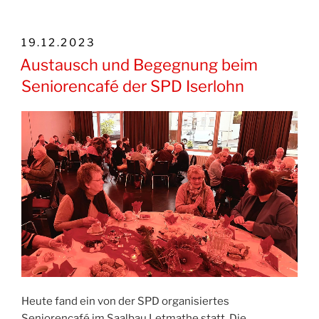
VERÖFFENTLICHT
19.12.2023
AM
Austausch und Begegnung beim
Seniorencafé der SPD Iserlohn
Heute fand ein von der SPD organisiertes
Seniorencafé im Saalbau Letmathe statt. Die