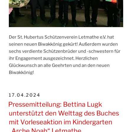
Der St. Hubertus Schützenverein Letmathe e.V. hat
seinen neuen Biwakkönig gekürt! Außerdem wurden
sechs verdiente Schützenbrüder und -schwestern für
ihr Engagement ausgezeichnet. Herzlichen
Glückwunsch an alle Geehrten und an den neuen
Biwakkönig!
VERÖFFENTLICHT
17.04.2024
AM
Pressemitteilung: Bettina Lugk
unterstützt den Welttag des Buches
mit Vorleseaktion im Kindergarten
„Arche Noah“ Letmathe