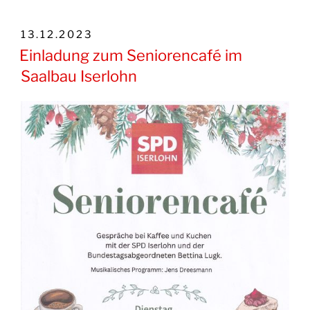
VERÖFFENTLICHT
13.12.2023
AM
Einladung zum Seniorencafé im
Saalbau Iserlohn