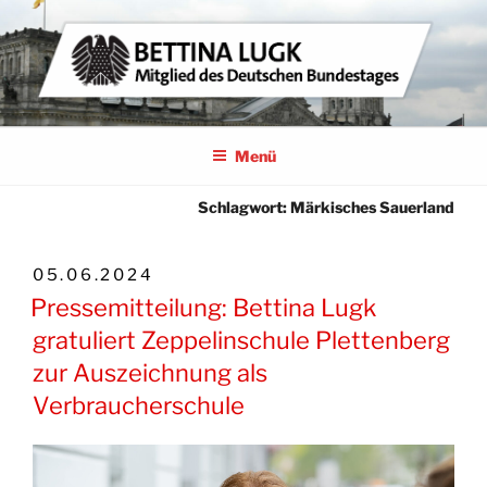
Zum
Inhalt
springen
BETTINA LUGK
MITGLIED DES DEUTSCHEN BUNDESTAGES
Menü
Schlagwort:
Märkisches Sauerland
VERÖFFENTLICHT
05.06.2024
AM
Pressemitteilung: Bettina Lugk
gratuliert Zeppelinschule Plettenberg
zur Auszeichnung als
Verbraucherschule