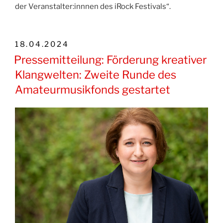
der Veranstalter:innnen des iRock Festivals“.
VERÖFFENTLICHT
18.04.2024
AM
Pressemitteilung: Förderung kreativer
Klangwelten: Zweite Runde des
Amateurmusikfonds gestartet