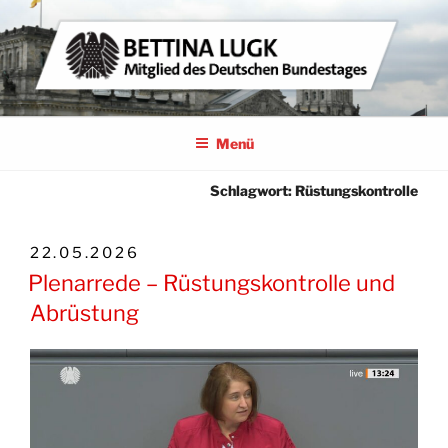
Zum
Inhalt
springen
BETTINA LUGK
MITGLIED DES DEUTSCHEN BUNDESTAGES
Menü
Schlagwort:
Rüstungskontrolle
VERÖFFENTLICHT
22.05.2026
AM
Plenarrede – Rüstungskontrolle und
Abrüstung