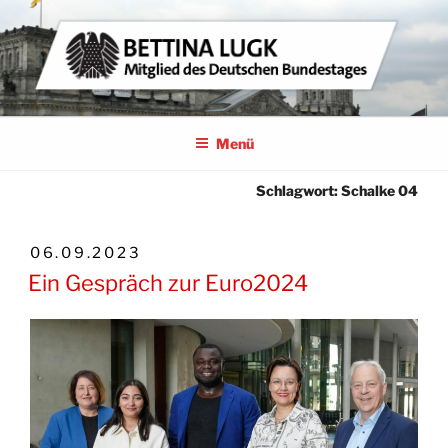
Zum
Inhalt
springen
BETTINA LUGK
MITGLIED DES DEUTSCHEN BUNDESTAGES
Menü
Schlagwort:
Schalke 04
VERÖFFENTLICHT
06.09.2023
AM
Ein Gespräch zur Euro2024