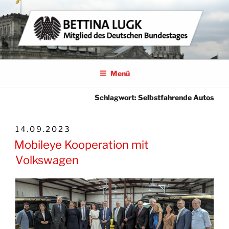
Zum
Inhalt
springen
BETTINA LUGK
MITGLIED DES DEUTSCHEN BUNDESTAGES
Menü
Schlagwort:
Selbstfahrende Autos
VERÖFFENTLICHT
14.09.2023
AM
Mobileye Kooperation mit
Volkswagen