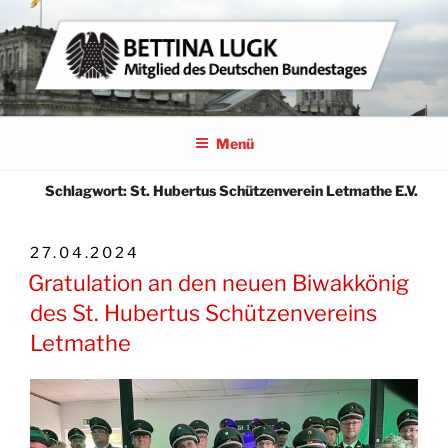
Zum
Inhalt
springen
BETTINA LUGK
MITGLIED DES DEUTSCHEN BUNDESTAGES
Menü
Schlagwort:
St. Hubertus Schützenverein Letmathe E.V.
VERÖFFENTLICHT
27.04.2024
AM
Gratulation an den neuen Biwakkönig
des St. Hubertus Schützenvereins
Letmathe