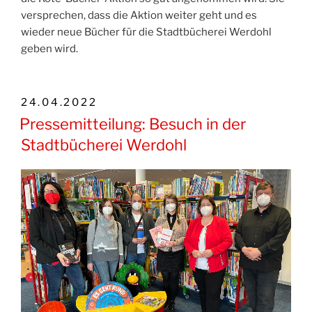
versprechen, dass die Aktion weiter geht und es
wieder neue Bücher für die Stadtbücherei Werdohl
geben wird.
VERÖFFENTLICHT
24.04.2022
AM
Pressemitteilung: Besuch in der
Stadtbücherei Werdohl