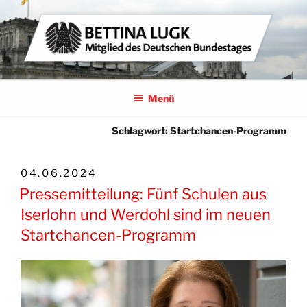
Zum
Inhalt
springen
BETTINA LUGK
MITGLIED DES DEUTSCHEN BUNDESTAGES
Menü
Schlagwort:
Startchancen-Programm
VERÖFFENTLICHT
04.06.2024
AM
Pressemitteilung: Fünf Schulen aus
Iserlohn und Werdohl sind im neuen
Startchancen-Programm