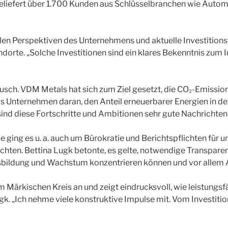
iefert über 1.700 Kunden aus Schlüsselbranchen wie Automob
len Perspektiven des Unternehmens und aktuelle Investitions
tandorte. „Solche Investitionen sind ein klares Bekenntnis zu
sch. VDM Metals hat sich zum Ziel gesetzt, die CO₂-Emission
 Unternehmen daran, den Anteil erneuerbarer Energien in der 
d diese Fortschritte und Ambitionen sehr gute Nachrichten“
 ging es u. a. auch um Bürokratie und Berichtspflichten für 
en. Bettina Lugk betonte, es gelte, notwendige Transparen
usbildung und Wachstum konzentrieren können und vor allem A
Märkischen Kreis an und zeigt eindrucksvoll, wie leistungsfäh
Lugk. „Ich nehme viele konstruktive Impulse mit. Vom Investit