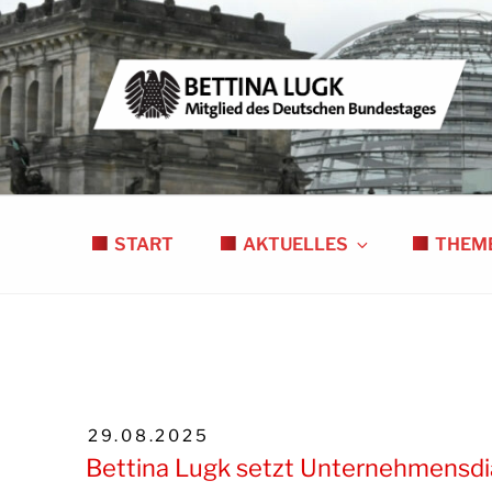
Zum
Inhalt
springen
BETTINA LUGK
MITGLIED DES DEUTSCHEN BUNDESTAGE
START
AKTUELLES
THEM
VERÖFFENTLICHT
29.08.2025
AM
Bettina Lugk setzt Unternehmensdi