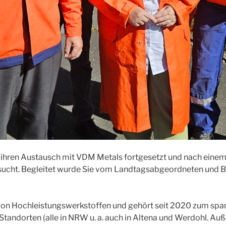
ihren Austausch mit VDM Metals fortgesetzt und nach einem
sucht. Begleitet wurde Sie vom Landtagsabgeordneten und B
 von Hochleistungswerkstoffen und gehört seit 2020 zum span
tandorten (alle in NRW u. a. auch in Altena und Werdohl. Au