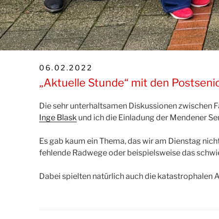
VERÖFFENTLICHT
06.02.2022
AM
„Aktuelle Stunde“ mit den Postsen
Die sehr unterhaltsamen Diskussionen zwischen
Inge Blask
und ich die Einladung der Mendener Sen
Es gab kaum ein Thema, das wir am Dienstag nich
fehlende Radwege oder beispielsweise das schwier
Dabei spielten natürlich auch die katastrophalen