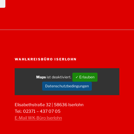
WAHLKREISBÜRO ISERLOHN
Maps
ist deaktiviert.
✓ Erlauben
Datenschutzbedingungen
Elisabethstraße 32 | 58636 Iserlohn
Tel.: 02371 – 437 07 05
E-Mail WK-Büro Iserlohn