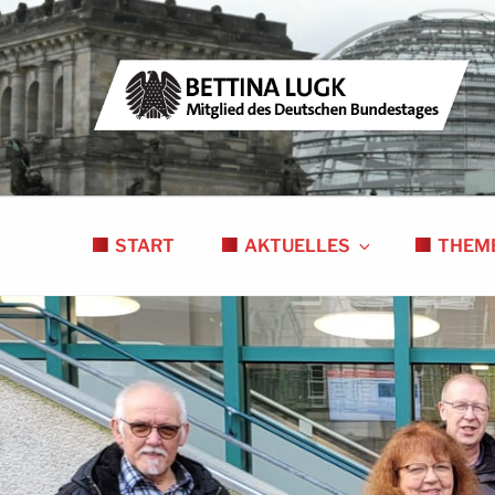
Zum
Inhalt
springen
BETTINA LUGK
MITGLIED DES DEUTSCHEN BUNDESTAGE
START
AKTUELLES
THEM