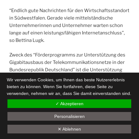
“Endlich gute Nachrichten für den Wirtschaftsstandort
in Südwestfalen. Gerade viele mittelständische
Unternehmerinnen und Unternehmer warten schon
lange auf einen leistungsfähigen Internetanschluss”,
so Bettina Lugk.
Zweck des “Förderprogramms zur Unterstützung des
Gigabitausbaus der Telekommunikationsnetze in der
Bundesrepublik Deutschland” ist die Unterstützung
eines effektiven Breitbandausbaus in Deutschland zur
Wir verwenden Cookies, um Ihnen das beste Nutzererlebnis
Erreichung eines gigabitfähigen Netzes in allen
bieten zu können. Wenn Sie fortfahren, diese Seite zu
Gebieten, die derzeit nicht über ein Netz verfügen, das
verwenden, nehmen wir an, dass Sie damit einverstanden sind.
allen Endkunden zuverlässig eine Datenrate von
✓ Akzeptieren
mindestens 100 Mbit/s im Download
(Aufgreifschwelle) zur Verfügung stellt bzw. keine
Personalisieren
Aufrüstung innerhalb eines Jahres nach Meldung im
Back
Markterkundungsverfahren erfolgt oder in denen in
✕ Ablehnen
to
den kommenden drei Jahren von privaten
top