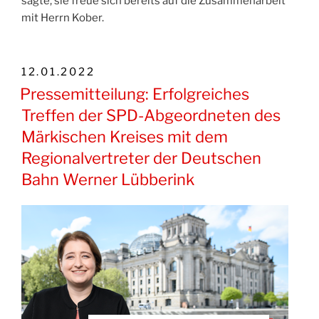
sagte, sie freue sich bereits auf die Zusammenarbeit
mit Herrn Kober.
VERÖFFENTLICHT
12.01.2022
AM
Pressemitteilung: Erfolgreiches
Treffen der SPD-Abgeordneten des
Märkischen Kreises mit dem
Regionalvertreter der Deutschen
Bahn Werner Lübberink