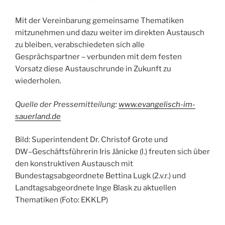
Mit der Vereinbarung gemeinsame Thematiken
mitzunehmen und dazu weiter im direkten Austausch
zu bleiben, verabschiedeten sich alle
Gesprächspartner – verbunden mit dem festen
Vorsatz diese Austauschrunde in Zukunft zu
wiederholen.
Quelle der Pressemitteilung:
www.evangelisch-im-
sauerland.de
Bild: Superintende
nt
Dr. Christof G
rote
und
DW
–
Geschäftsführerin
Iris Jänicke (l.)
freu
ten sich
über
den
konstr
uktiven
Austausch mit
Bundestagsabgeordnete
Bettina Lu
gk
(2.v.r.)
und
Landtags
abgeordnete
Inge Blask
zu aktuellen
T
hematiken (Foto: EKKLP)