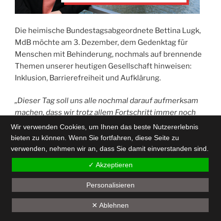
Die heimische Bundestagsabgeordnete Bettina Lugk,
MdB möchte am 3. Dezember, dem Gedenktag für
Menschen mit Behinderung, nochmals auf brennende
Themen unserer heutigen Gesellschaft hinweisen:
Inklusion, Barrierefreiheit und Aufklärung.
„Dieser Tag soll uns alle nochmal darauf aufmerksam
machen, dass wir trotz allem Fortschritt immer noch
nicht in einer Gesellschaft leben, in der Menschen mit
Wir verwenden Cookies, um Ihnen das beste Nutzererlebnis
Behinderungen die gleichen Chancen haben, wie die
bieten zu können. Wenn Sie fortfahren, diese Seite zu
ohne Behinderungen. Ich denke hier nicht nur an
verwenden, nehmen wir an, dass Sie damit einverstanden sind.
mangelnde Barrierefreiheit im öffentlichen Leben,
✓ Akzeptieren
sondern vor allen Dingen an die mangelnde Akzeptanz
von Menschen mit Behinderungen in unserer heutigen
Personalisieren
Gesellschaft. Durch meine langjährige Arbeit für die
Back
✕ Ablehnen
Bundesvereinigung Lebenshilfe habe ich erlebt, wie
to
schwer es Menschen mit Behinderungen auf dem
top