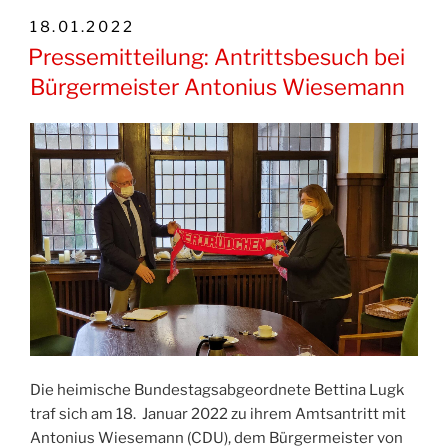
VERÖFFENTLICHT
18.01.2022
AM
Pressemitteilung: Antrittsbesuch bei
Bürgermeister Antonius Wiesemann
Die heimische Bundestagsabgeordnete Bettina Lugk
traf sich am 18. Januar 2022 zu ihrem Amtsantritt mit
Antonius Wiesemann (CDU), dem Bürgermeister von