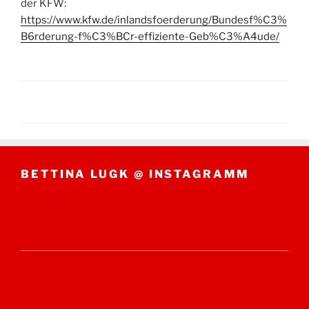
der KFW:
https://www.kfw.de/inlandsfoerderung/Bundesf%C3%
B6rderung-f%C3%BCr-effiziente-Geb%C3%A4ude/
BETTINA LUGK @ INSTAGRAMM