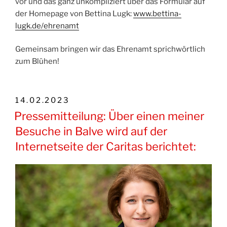
vor und das ganz unkompliziert über das Formular auf
der Homepage von Bettina Lugk:
www.bettina-
lugk.de/ehrenamt
Gemeinsam bringen wir das Ehrenamt sprichwörtlich
zum Blühen!
VERÖFFENTLICHT
14.02.2023
AM
Pressemitteilung: Über einen meiner
Besuche in Balve wird auf der
Internetseite der Caritas berichtet: