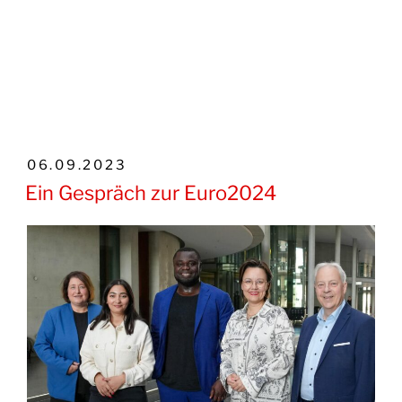
VERÖFFENTLICHT
06.09.2023
AM
Ein Gespräch zur Euro2024