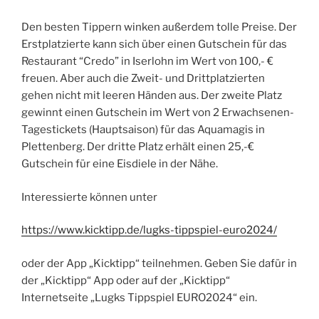
Den besten Tippern winken außerdem tolle Preise. Der
Erstplatzierte kann sich über einen Gutschein für das
Restaurant “Credo” in Iserlohn im Wert von 100,- €
freuen. Aber auch die Zweit- und Drittplatzierten
gehen nicht mit leeren Händen aus. Der zweite Platz
gewinnt einen Gutschein im Wert von 2 Erwachsenen-
Tagestickets (Hauptsaison) für das Aquamagis in
Plettenberg. Der dritte Platz erhält einen 25,-€
Gutschein für eine Eisdiele in der Nähe.
Interessierte können unter
https://www.kicktipp.de/lugks-tippspiel-euro2024/
oder der App „Kicktipp“ teilnehmen. Geben Sie dafür in
der „Kicktipp“ App oder auf der „Kicktipp“
Internetseite „Lugks Tippspiel EURO2024“ ein.