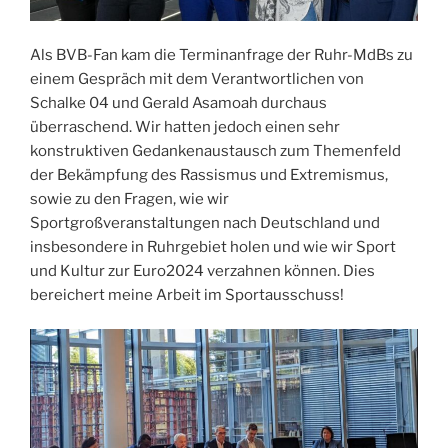
Als BVB-Fan kam die Terminanfrage der Ruhr-MdBs zu
einem Gespräch mit dem Verantwortlichen von
Schalke 04 und Gerald Asamoah durchaus
überraschend. Wir hatten jedoch einen sehr
konstruktiven Gedankenaustausch zum Themenfeld
der Bekämpfung des Rassismus und Extremismus,
sowie zu den Fragen, wie wir
Sportgroßveranstaltungen nach Deutschland und
insbesondere in Ruhrgebiet holen und wie wir Sport
und Kultur zur Euro2024 verzahnen können. Dies
bereichert meine Arbeit im Sportausschuss!