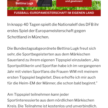
In knapp 40 Tagen spielt die Nationalelf des DFB ihr
erstes Spiel der Europameisterschaft gegen
Schottland in München.
Die Bundestagsabgeordnete Bettina Lugk freut sich
sehr, die Sportbegeisterten aus dem Märkischen
Sauerland zu ihrem eigenen Tippspiel einzuladen: „Als
Sportpolitikerin und Sportfan habe ich im vergangenen
Jahr mit vielen Sportfans die Frauen-WM mit meinem
ersten Tippspiel begleitet. Dies erhoffe ich mir auch
für die Heim-EM der Männer, die schon bald beginnt.”
Am Tippspiel teilnehmen kann jeder
Sportinteressierte aus dem nördlichen Märkischen
Kreis. Die Teilnahme ist kostenlos und unverbindlich.