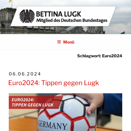
Zum
Inhalt
springen
BETTINA LUGK
MITGLIED DES DEUTSCHEN BUNDESTAGES
Menü
Schlagwort:
Euro2024
VERÖFFENTLICHT
06.06.2024
AM
Euro2024: Tippen gegen Lugk