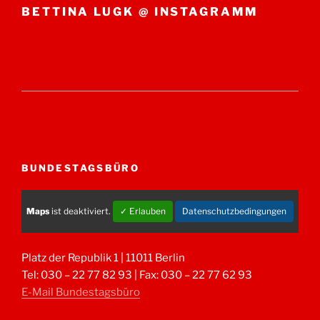
BETTINA LUGK @ INSTAGRAMM
BUNDESTAGSBÜRO
Maps
ist deaktiviert.
✓ Erlauben
Datenschutzbedingungen
Platz der Republik 1 | 11011 Berlin
Tel: 030 – 22 77 82 93 | Fax: 030 – 22 77 62 93
E-Mail Bundestagsbüro