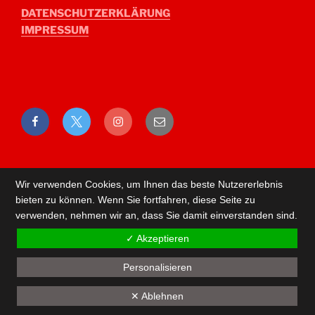
DATENSCHUTZERKLÄRUNG
IMPRESSUM
Facebook
Twitter
Instagram
E-
Mail
Wir verwenden Cookies, um Ihnen das beste Nutzererlebnis
bieten zu können. Wenn Sie fortfahren, diese Seite zu
verwenden, nehmen wir an, dass Sie damit einverstanden sind.
✓ Akzeptieren
Personalisieren
Back
✕ Ablehnen
to