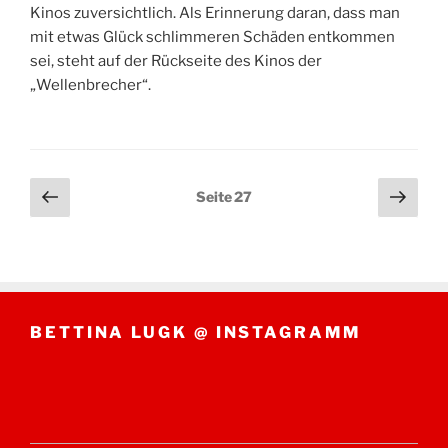
Kinos zuversichtlich. Als Erinnerung daran, dass man
mit etwas Glück schlimmeren Schäden entkommen
sei, steht auf der Rückseite des Kinos der
„Wellenbrecher“.
Seitennummerierung
Vorherige
Näch
Seite
27
Seite
Seit
der
Beiträge
BETTINA LUGK @ INSTAGRAMM