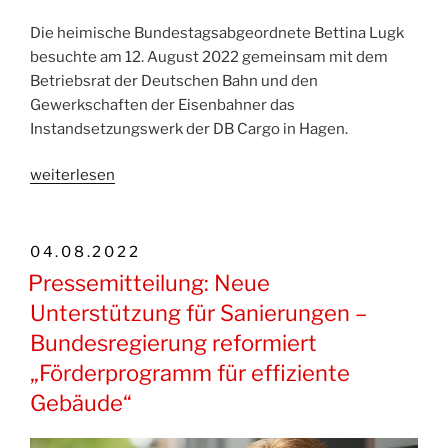
Die heimische Bundestagsabgeordnete Bettina Lugk
besuchte am 12. August 2022 gemeinsam mit dem
Betriebsrat der Deutschen Bahn und den
Gewerkschaften der Eisenbahner das
Instandsetzungswerk der DB Cargo in Hagen.
„Pressemitteilung:
weiterlesen
Besichtigung
des
Instandsetzungswerks
VERÖFFENTLICHT
04.08.2022
der
AM
Pressemitteilung: Neue
DB
Unterstützung für Sanierungen –
Cargo“
Bundesregierung reformiert
„Förderprogramm für effiziente
Gebäude“