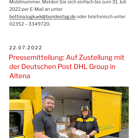
Mobilnummer. Melden Sie sich einfach bis zum 31. Juli
2022 per E-Mail an unter
bettina.lugk.wk@bundestag.de
oder telefonisch unter
02352 – 3349720.
VERÖFFENTLICHT
22.07.2022
AM
Pressemitteilung: Auf Zustellung mit
der Deutschen Post DHL Group in
Altena