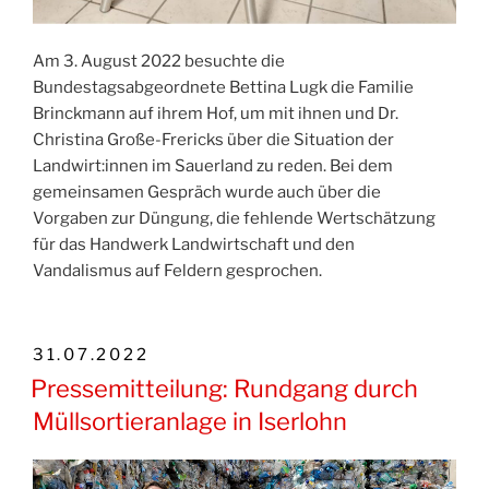
Am 3. August 2022 besuchte die
Bundestagsabgeordnete Bettina Lugk die Familie
Brinckmann auf ihrem Hof, um mit ihnen und Dr.
Christina Große-Frericks über die Situation der
Landwirt:innen im Sauerland zu reden. Bei dem
gemeinsamen Gespräch wurde auch über die
Vorgaben zur Düngung, die fehlende Wertschätzung
für das Handwerk Landwirtschaft und den
Vandalismus auf Feldern gesprochen.
VERÖFFENTLICHT
31.07.2022
AM
Pressemitteilung: Rundgang durch
Müllsortieranlage in Iserlohn