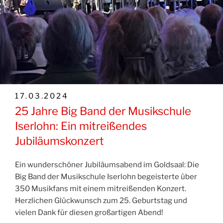
VERÖFFENTLICHT
17.03.2024
AM
25 Jahre Big Band der Musikschule
Iserlohn: Ein mitreißendes
Jubiläumskonzert
Ein wunderschöner Jubiläumsabend im Goldsaal: Die
Big Band der Musikschule Iserlohn begeisterte über
350 Musikfans mit einem mitreißenden Konzert.
Herzlichen Glückwunsch zum 25. Geburtstag und
vielen Dank für diesen großartigen Abend!