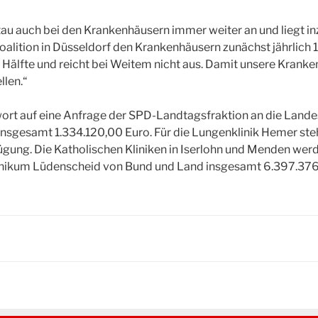
stau auch bei den Krankenhäusern immer weiter an und liegt i
lition in Düsseldorf den Krankenhäusern zunächst jährlich 1,
die Hälfte und reicht bei Weitem nicht aus. Damit unsere Kran
len.“
t auf eine Anfrage der SPD-Landtagsfraktion an die Landes
 insgesamt 1.334.120,00 Euro. Für die Lungenklinik Hemer ste
ügung. Die Katholischen Kliniken in Iserlohn und Menden wer
inikum Lüdenscheid von Bund und Land insgesamt 6.397.376