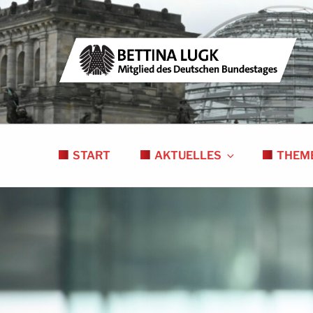
Zum
Inhalt
springen
BETTINA LUGK
MITGLIED DES DEUTSCHEN BUNDESTAGE
START
AKTUELLES
THEM