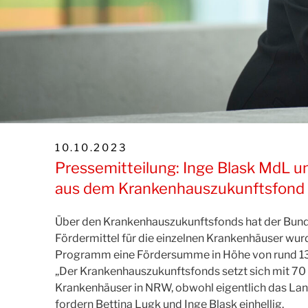
VERÖFFENTLICHT
10.10.2023
AM
Pressemitteilung: Inge Blask MdL u
aus dem Krankenhauszukunftsfond run
Über den Krankenhauszukunftsfonds hat der Bund fü
Fördermittel für die einzelnen Krankenhäuser wurd
Programm eine Fördersumme in Höhe von rund 13,
„Der Krankenhauszukunftsfonds setzt sich mit 70
Krankenhäuser in NRW, obwohl eigentlich das Land
fordern Bettina Lugk und Inge Blask einhellig.