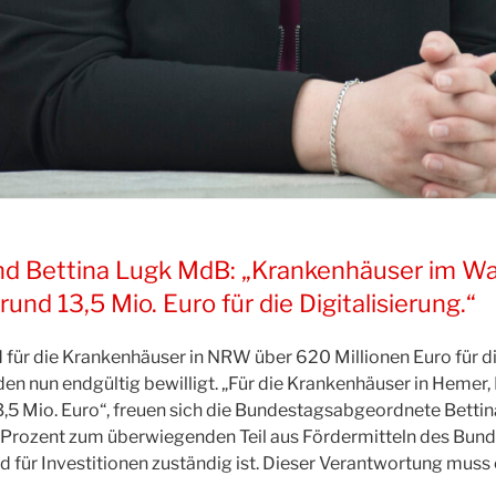
nd Bettina Lugk MdB: „Krankenhäuser im Wahl
d 13,5 Mio. Euro für die Digitalisierung.“
r die Krankenhäuser in NRW über 620 Millionen Euro für die D
en nun endgültig bewilligt. „Für die Krankenhäuser in Hemer
5 Mio. Euro“, freuen sich die Bundestagsabgeordnete Bettin
 Prozent zum überwiegenden Teil aus Fördermitteln des Bun
 für Investitionen zuständig ist. Dieser Verantwortung muss