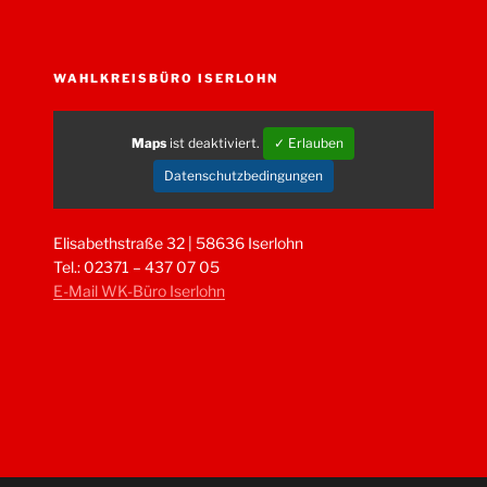
WAHLKREISBÜRO ISERLOHN
Maps
ist deaktiviert.
✓ Erlauben
Datenschutzbedingungen
Elisabethstraße 32 | 58636 Iserlohn
Tel.: 02371 – 437 07 05
E-Mail WK-Büro Iserlohn